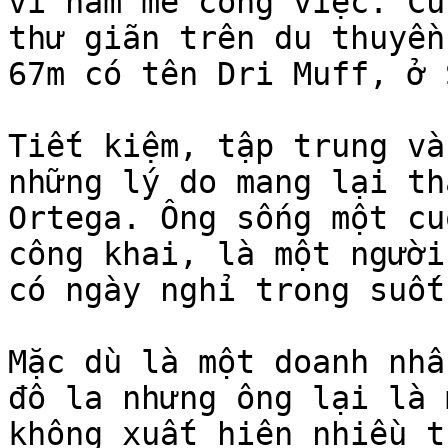
vì ham mê công việc. Cũ
thư giãn trên du thuyền
67m có tên Dri Muff, ở 
Tiết kiệm, tập trung và
những lý do mang lại th
Ortega. Ông sống một cu
công khai, là một người
có ngày nghỉ trong suốt
Mặc dù là một doanh nhâ
đô la nhưng ông lại là 
không xuất hiện nhiều t