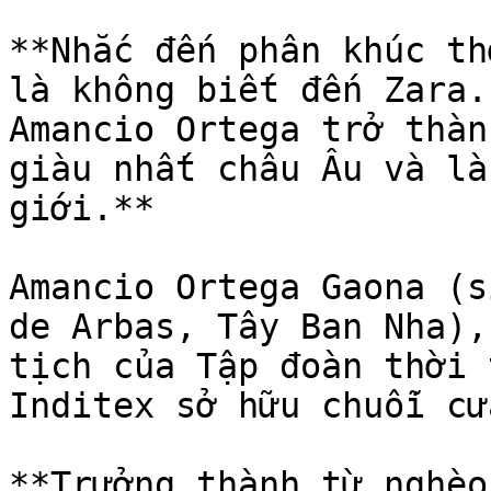
**Nhắc đến phân khúc th
là không biết đến Zara.
Amancio Ortega trở thàn
giàu nhất châu Âu và là
giới.**

Amancio Ortega Gaona (s
de Arbas, Tây Ban Nha),
tịch của Tập đoàn thời 
Inditex sở hữu chuỗi cử
**Trưởng thành từ nghèo