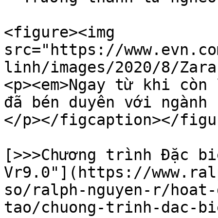
<figure><img 
src="https://www.evn.co
linh/images/2020/8/Zara
<p><em>Ngay từ khi còn 
đã bén duyên với ngành 
</p></figcaption></figur
[>>>Chương trình Đặc bi
Vr9.0"](https://www.ral
so/ralph-nguyen-r/hoat-
tao/chuong-trinh-dac-bi