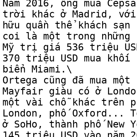
Năm 2016, ông mua Cepsa
trời khác ở Madrid, với
hữu quần thể khách sạn 
coi là một trong những 
Mỹ trị giá 536 triệu US
370 triệu USD mua khối 
biển Miami.\

Ortega cũng đã mua một 
Mayfair giàu có ở Londo
một vài chỗ khác trên p
London, phố Oxford... T
ở SoHo, thành phố New Y
145 triệu USD vào năm 20